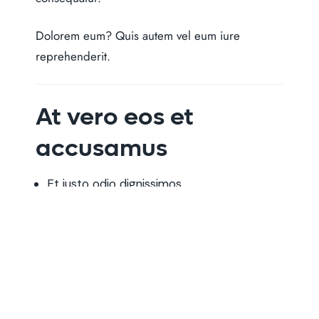
Dolorem eum?
Quis autem vel eum iure
reprehenderit.
At vero eos et
accusamus
Et iusto odio dignissimos
Ducimus qui blanditiis
Praesentium voluptatum
LOREM IPSUM DOLOR SIT
AMET?
Lorem ipsum →